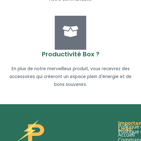
Productivité Box ?
En plus de notre merveilleux produit, vous recevrez des
accessoires qui créeront un espace plein d'énergie et de
bons souvenirs.
Importa
Politique
Links
Politique
Accueil
Comman